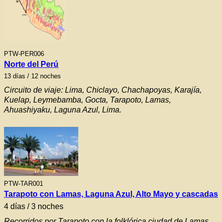
PTW-
PER006
N
orte del Perú
13
días / 12 noches
Circuito de viaje: Lima, Chiclayo, Chachapoyas, Karajía,
Kuelap, Leymebamba, Gocta, Tarapoto, Lamas,
Ahuashiyaku, Laguna Azul, Lima.
PTW-TAR001
Tarapoto con Lamas, Laguna Azul, Alto Mayo y cascadas
4 días / 3 noches
Recorridos por Tarapoto con la folklórica ciudad de Lamas,