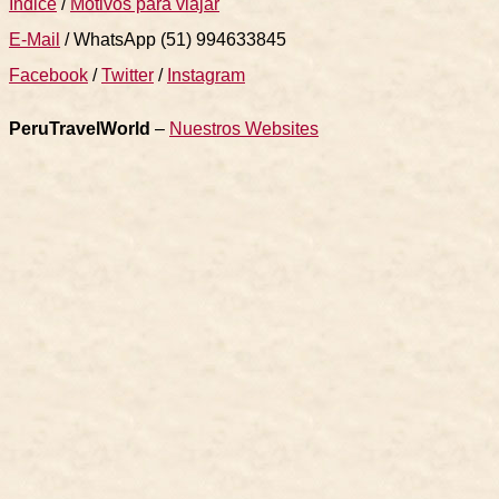
Indice
/
Motivos para viajar
E-Mail
/ WhatsApp (51) 994633845
Facebook
/
Twitter
/
Instagram
PeruTravelWorld
–
Nuestros Websites